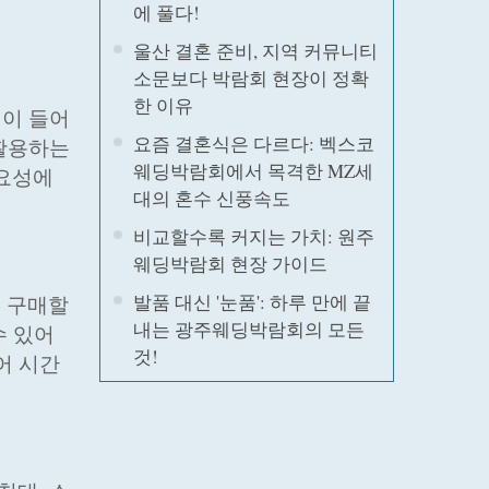
에 풀다!
울산 결혼 준비, 지역 커뮤니티
소문보다 박람회 현장이 정확
한 이유
력이 들어
요즘 결혼식은 다르다: 벡스코
 활용하는
웨딩박람회에서 목격한 MZ세
중요성에
대의 혼수 신풍속도
비교할수록 커지는 가치: 원주
웨딩박람회 현장 가이드
발품 대신 '눈품': 하루 만에 끝
 구매할
내는 광주웨딩박람회의 모든
수 있어
것!
어 시간