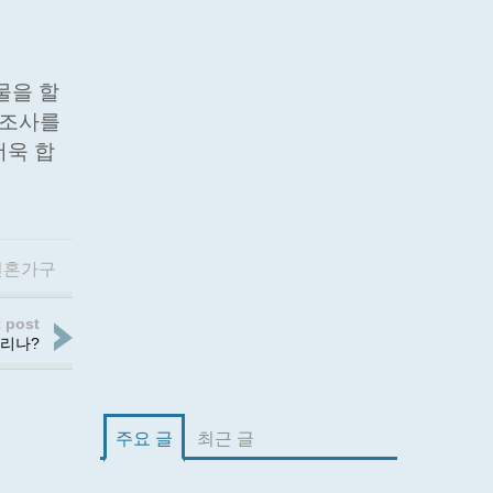
물을 할
 조사를
더욱 합
신혼가구
 post
열리나?
주요 글
최근 글