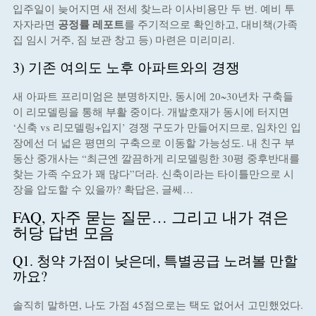
입주일이 늦어지면 새 전세 찾느라 이사비용만 두 번. 예비 투
공정률 레포트
자자라면
를 주기적으로 확인하고, 대비책(가족
집 임시 거주, 짐 보관 창고 등) 마련은 미리미리.
3) 기존 여의도 노후 아파트와의 경쟁
새 아파트 프리미엄은 분명하지만, 동시에 20~30년차 구축들
이 리모델링을 통해 부활 중이다. 개발호재가 동시에 터지면
‘신축 vs 리모델링+입지’ 경쟁 구도가 만들어지므로, 임차인 입
장에선 더 넓은 평면의 구축으로 이동할 가능성도. 내 친구 부
동산 중개사는 “최근엔 깔끔하게 리모델링한 30평 중후반대를
찾는 가족 수요가 꽤 많다”더라. 신축이라는 타이틀만으로 시
장을 압도할 수 있을까? 확답은, 글쎄…
FAQ, 자주 묻는 질문… 그리고 내가 겪은
허당 답변 모음
Q1. 청약 가점이 낮은데, 특별공급 노려볼 만할
까요?
솔직히 말하면, 나도 가점 45점으로는 택도 없어서 고민했었다.