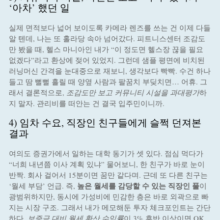
‘아차’ 했던 일
실제 면적보다 넓어 보이도록 카메라 렌즈를 쓰는 건 이제 다들
알 텐데, 나는 또 홀라당 속아 넘어갔다. 피트니스센터 조감도
만 봤을 때, 헬스 마니아인 내가 “이 정도면 헬스장 끊을 필요
없겠다”라고 환상에 젖어 있었지. 그런데 샘플 평면에 비치된
러닝머신 간격을 눈대중으로 재보니, 생각보다 빡빡. 수건 하나
들고 땀 뻘뻘 흘릴 때 양옆 사람과 팔꿈치 부딪치면… 어휴. 그
래서 결론적으로,
조감도만 보고 커뮤니티 시설을 과대평가
하
지 말자. 관리비를 떠안는 건 결국 입주민이니까.
4) 임차 수요, 직장인 친구들에게 슬쩍 던져본
결과
여의도 증권가에서 일하는 대학 동기가 셋 있다. 점심 먹다가
“너희 내년쯤 이사 계획 있냐” 물어보니, 한 친구가 바로 눈이
반짝. 회사 걸어서 15분이면 꿈만 같다며. 근데 또 다른 친구는
높은 월세를 감당할 수 있는 직장인 풀
‘월세 부담’ 언급. 즉,
이
광범위하지만, 동시에 가성비에 민감한 층은 바로 외곽으로 빠
지는 시장 구조. 그래서 내가 메모해둔 투자 체크포인트는 간단
하다.
보증금 대비 월세 환산 수익률
이 3% 후반 이상이면 OK,