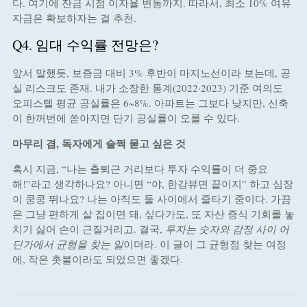
다. 여기에 잔금 시점 이자율 변동까지. 따라서, 최소 10% 여유
자금은 확보하자는 걸 추천.
Q4. 임대 수익률 전망은?
앞서 말했듯, 보증금 대비 3% 후반이 마지노선이라 보는데, 공
실 리스크도 존재. 내가 소장한 통계(2022·2023) 기준 여의도
오피스텔 평균 공실률은 6~8%. 아파트는 그보다 낮지만, 신축
이 한꺼번에 쏟아지면 단기 공실률이 오를 수 있다.
마무리 겸, 독자에게 슬쩍 묻고 싶은 것
혹시 지금, “나는 출퇴근 거리보다 투자 수익률이 더 중요
해!”라고 생각하나요? 아니면 “야, 한강뷰면 끝이지” 하고 심장
이 쿵쿵 뛰나요? 나는 아직도 둘 사이에서 줄타기 중이다. 가끔
은 그냥 편하게 살 집이면 돼, 싶다가도, 또 자산 증식 기회를 놓
치기 싫어 손이 근질거리고. 결국,
투자는 숫자와 감정 사이 어
딘가에서 균형을 찾는 일
이더라. 이 글이 그 균형점 찾는 여정
에, 작은 촛불이라도 되었으면 좋겠다.