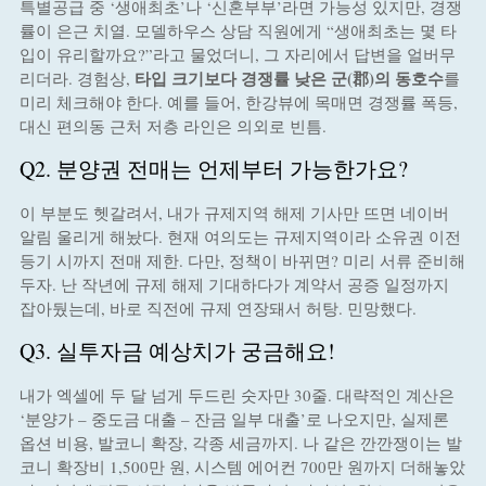
특별공급 중 ‘생애최초’나 ‘신혼부부’라면 가능성 있지만, 경쟁
률이 은근 치열. 모델하우스 상담 직원에게 “생애최초는 몇 타
입이 유리할까요?”라고 물었더니, 그 자리에서 답변을 얼버무
타입 크기보다 경쟁률 낮은 군(郡)의 동호수
리더라. 경험상,
를
미리 체크해야 한다. 예를 들어, 한강뷰에 목매면 경쟁률 폭등,
대신 편의동 근처 저층 라인은 의외로 빈틈.
Q2. 분양권 전매는 언제부터 가능한가요?
이 부분도 헷갈려서, 내가 규제지역 해제 기사만 뜨면 네이버
알림 울리게 해놨다. 현재 여의도는 규제지역이라 소유권 이전
등기 시까지 전매 제한. 다만, 정책이 바뀌면? 미리 서류 준비해
두자. 난 작년에 규제 해제 기대하다가 계약서 공증 일정까지
잡아뒀는데, 바로 직전에 규제 연장돼서 허탕. 민망했다.
Q3. 실투자금 예상치가 궁금해요!
내가 엑셀에 두 달 넘게 두드린 숫자만 30줄. 대략적인 계산은
‘분양가 – 중도금 대출 – 잔금 일부 대출’로 나오지만, 실제론
옵션 비용, 발코니 확장, 각종 세금까지. 나 같은 깐깐쟁이는 발
코니 확장비 1,500만 원, 시스템 에어컨 700만 원까지 더해놓았