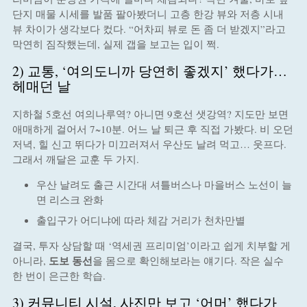
단지 매물 시세를 발품 팔아봤더니 고층 한강 뷰와 저층 시내
뷰 차이가 생각보다 컸다. “어차피 뷰로 돈 좀 더 받겠지”라고
막연히 짐작했는데, 실제 갭을 보고는 입이 쩍.
2) 교통, ‘여의도니까 당연히 좋겠지’ 했다가…
헤매던 날
지하철 5호선 여의나루역? 아니면 9호선 샛강역? 지도만 보면
애매하게 걸어서 7~10분. 어느 날 퇴근 후 직접 가봤다. 비 오던
저녁, 힐 신고 뛰다가 미끄러져서 우산도 날려 먹고… 웃프다.
그래서 깨달은 교훈 두 가지.
우산 날려도 출근 시간대 셔틀버스나 마을버스 노선이 늘
면 리스크 완화
출입구가 어디냐에 따라 체감 거리가 천차만별
결국, 투자 상담할 때 ‘역세권 프리미엄’이라고 쉽게 치부할 게
도보 동선
아니라,
을 몸으로 확인해보라는 얘기다. 작은 실수
한 번이 은근한 학습.
3) 커뮤니티 시설, 사진만 보고 ‘어머’ 했다가