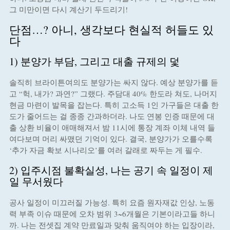
그 미만이면 다시 계산기 두드리기!
단점…? 아니, 생각보다 현실적 허들도 있
다
1) 분양가 부담, 그리고 대출 규제의 덫
솔직히 브라이튼여의도 분양가는 싸지 않다. 예상 분양가를 듣
고 “헉, 내가? 과연?” 그랬다. 주담대 40% 한도라 쳐도, 나머지
현금 마련이 발목을 잡는다. 특히 고소득 1인 가구들은 대출 한
도가 줄어드는 걸 종종 간과하더라. 나도 연봉 인증 때문에 대
출 상환 비율이 애매해져서 밤 11시에 통장 계좌 이체 내역 들
여다보며 머리 싸맸던 기억이 있다. 결국, 분양가가 오를수록
‘추가 자금 확보 시나리오’를 여러 갈래로 짜두는 게 필수.
2) 입주시점 불확실성, 나는 공기 속 일정이 제
일 무서웠다
공사 일정이 미끄러질 가능성. 특히 요즘 원자재값 인상, 노동
력 부족 이슈 때문에 오차 범위 3~6개월은 기본이라고들 하니
까. 나는 전셋집 계약 만료일과 맞춰 움직여야 하는 입장이라,