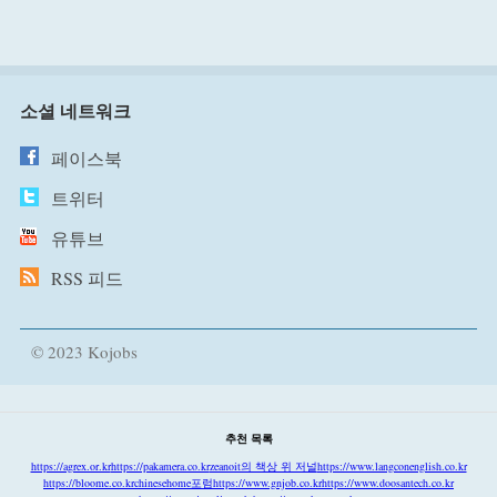
소셜 네트워크
페이스북
트위터
유튜브
RSS 피드
© 2023 Kojobs
추천 목록
https://agrex.or.kr
https://pakamera.co.kr
zeanoit의 책상 위 저널
https://www.langconenglish.co.kr
https://bloome.co.kr
chinesehome포럼
https://www.gnjob.co.kr
https://www.doosantech.co.kr