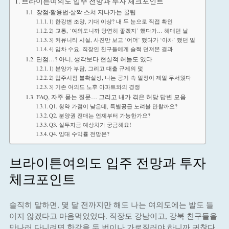
브라이튼여의도 입주 전망과 투자 체크포인트
장점·활용법·살짝 스쳐 지나가는 꿀팁
1) 한강변 조망, 기대 이상? 내 두 눈으로 직접 확인
2) 교통, ‘여의도니까 당연히 좋겠지’ 했다가… 헤매던 날
3) 커뮤니티 시설, 사진만 보고 ‘어머’ 했다가 ‘아차’ 했던 일
4) 임차 수요, 직장인 친구들에게 슬쩍 던져본 결과
단점…? 아니, 생각보다 현실적 허들도 있다
1) 분양가 부담, 그리고 대출 규제의 덫
2) 입주시점 불확실성, 나는 공기 속 일정이 제일 무서웠다
3) 기존 여의도 노후 아파트와의 경쟁
FAQ, 자주 묻는 질문… 그리고 내가 겪은 허당 답변 모음
Q1. 청약 가점이 낮은데, 특별공급 노려볼 만할까요?
Q2. 분양권 전매는 언제부터 가능한가요?
Q3. 실투자금 예상치가 궁금해요!
Q4. 임대 수익률 전망은?
브라이튼여의도 입주 전망과 투자
체크포인트
솔직히 말하면, 몇 달 전까지만 해도 나는 여의도에는 발도 들
이지 않겠다고 마음먹었었다. 직장도 강남이고, 강북 친구들을
만나러 다니려면 한강을 두 번이나 가로질러야 하니까 귀찮다