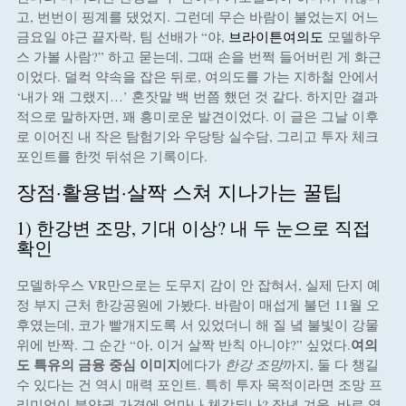
고, 번번이 핑계를 댔었지. 그런데 무슨 바람이 불었는지 어느
금요일 야근 끝자락, 팀 선배가 “야,
브라이튼여의도
모델하우
스 가볼 사람?” 하고 묻는데, 그때 손을 번쩍 들어버린 게 화근
이었다. 덜컥 약속을 잡은 뒤로, 여의도를 가는 지하철 안에서
‘내가 왜 그랬지…’ 혼잣말 백 번쯤 했던 것 같다. 하지만 결과
적으로 말하자면, 꽤 흥미로운 발견이었다. 이 글은 그날 이후
로 이어진 내 작은 탐험기와 우당탕 실수담, 그리고 투자 체크
포인트를 한껏 뒤섞은 기록이다.
장점·활용법·살짝 스쳐 지나가는 꿀팁
1) 한강변 조망, 기대 이상? 내 두 눈으로 직접
확인
모델하우스 VR만으로는 도무지 감이 안 잡혀서, 실제 단지 예
정 부지 근처 한강공원에 가봤다. 바람이 매섭게 불던 11월 오
후였는데, 코가 빨개지도록 서 있었더니 해 질 녘 불빛이 강물
여의
위에 반짝. 그 순간 “아, 이거 살짝 반칙 아니야?” 싶었다.
도 특유의 금융 중심 이미지
에다가
한강 조망
까지, 둘 다 챙길
수 있다는 건 역시 매력 포인트. 특히 투자 목적이라면 조망 프
리미엄이 분양권 가격에 얼마나 체감되나? 작년 겨울, 바로 옆