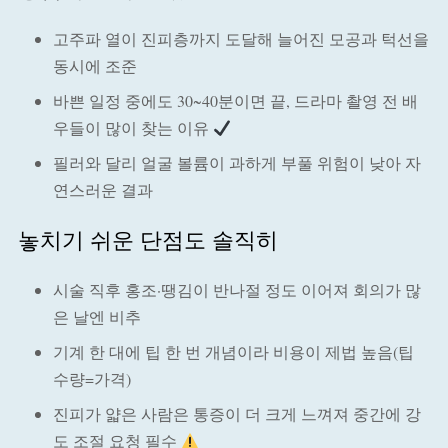
고주파 열이 진피층까지 도달해 늘어진 모공과 턱선을
동시에 조준
바쁜 일정 중에도 30~40분이면 끝, 드라마 촬영 전 배
우들이 많이 찾는 이유
필러와 달리 얼굴 볼륨이 과하게 부풀 위험이 낮아 자
연스러운 결과
놓치기 쉬운 단점도 솔직히
시술 직후 홍조·땡김이 반나절 정도 이어져 회의가 많
은 날엔 비추
기계 한 대에 팁 한 번 개념이라 비용이 제법 높음(팁
수량=가격)
진피가 얇은 사람은 통증이 더 크게 느껴져 중간에 강
도 조절 요청 필수