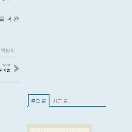
을 더 완
딩박람회
 post
 준비법
주요 글
최근 글