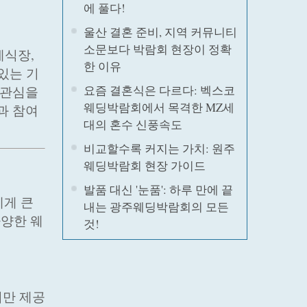
에 풀다!
울산 결혼 준비, 지역 커뮤니티
소문보다 박람회 현장이 정확
예식장,
한 이유
있는 기
요즘 결혼식은 다르다: 벡스코
 관심을
웨딩박람회에서 목격한 MZ세
과 참여
대의 혼수 신풍속도
비교할수록 커지는 가치: 원주
웨딩박람회 현장 가이드
발품 대신 '눈품': 하루 만에 끝
에게 큰
내는 광주웨딩박람회의 모든
다양한 웨
것!
서만 제공