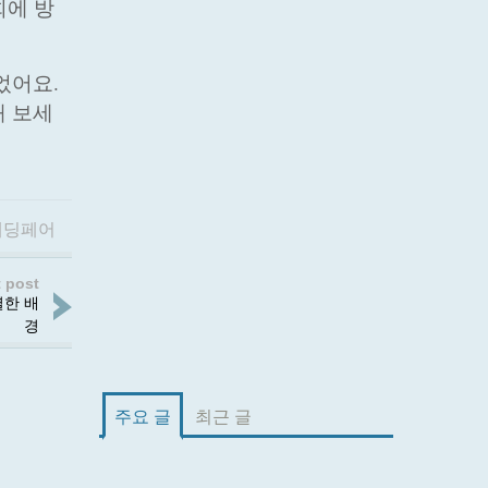
회에 방
었어요.
해 보세
웨딩페어
 post
별한 배
경
주요 글
최근 글