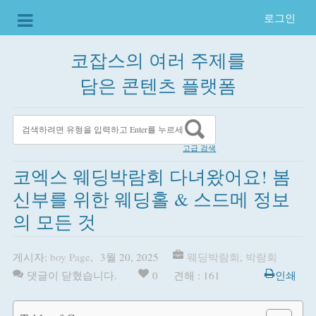
로그인
코잡스의 여러 주제를
담은 콘텐츠 플랫폼
고급 검색
코엑스 웨딩박람회 다녀왔어요! 봄
신부를 위한 웨딩홀 & 스드메 정보
의 모든 것
게시자:
boy Page
,
3월 20, 2025
웨딩박람회
,
박람회
댓글이 닫혔습니다.
0
견해 : 161
인쇄