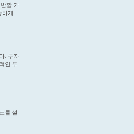
동반할 가
중하게
다. 투자
적인 투
표를 설