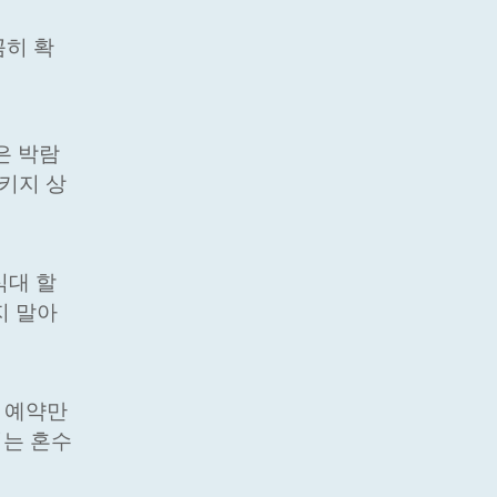
꼼히 확
은 박람
키지 상
식대 할
지 말아
전 예약만
서는 혼수