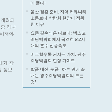
에 풀다!
울산 결혼 준비, 지역 커뮤니티
소문보다 박람회 현장이 정확
 개최되
한 이유
 중 하나
요즘 결혼식은 다르다: 벡스코
준비해야
웨딩박람회에서 목격한 MZ세
대의 혼수 신풍속도
비교할수록 커지는 가치: 원주
웨딩박람회 현장 가이드
체가 참
정 정보
발품 대신 '눈품': 하루 만에 끝
내는 광주웨딩박람회의 모든
것!