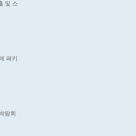
홀 및 스
메 패키
 박람회