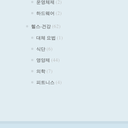
(2)
운영체제
(2)
하드웨어
(62)
헬스-건강
(1)
대체 요법
(6)
식단
(44)
영양제
(7)
의학
(4)
피트니스