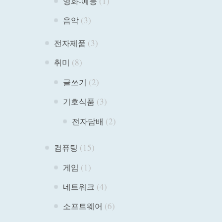
(1)
영화-예능
(3)
음악
(3)
전자제품
(8)
취미
(2)
글쓰기
(3)
기호식품
(2)
전자담배
(15)
컴퓨팅
(1)
게임
(4)
네트워크
(6)
소프트웨어