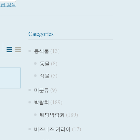
급 검색
Categories
(13)
동식물
(8)
동물
(5)
식물
(9)
미분류
(189)
박람회
(189)
웨딩박람회
(17)
비즈니즈-커리어