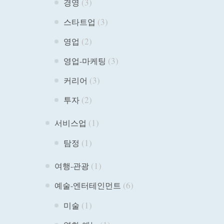
(3)
경영
(3)
스타트업
(2)
영업
(3)
영업-마케팅
(3)
커리어
(2)
투자
(1)
서비스업
(1)
탐정
(1)
여행-관광
(6)
예술-엔터테인먼트
(1)
미술