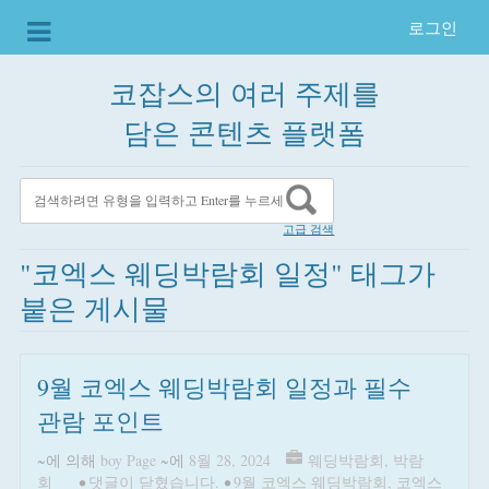
로그인
코잡스의 여러 주제를
담은 콘텐츠 플랫폼
고급 검색
"코엑스 웨딩박람회 일정" 태그가
붙은 게시물
9월 코엑스 웨딩박람회 일정과 필수
관람 포인트
~에 의해
boy Page
~에
8월 28, 2024
웨딩박람회
,
박람
회
•
댓글이 닫혔습니다.
•
9월 코엑스 웨딩박람회
,
코엑스